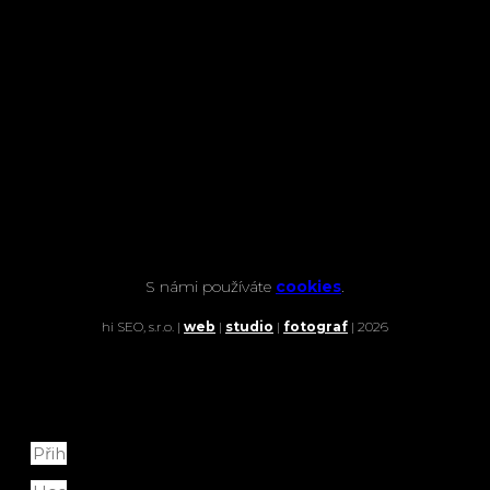
S námi používáte
cookies
.
hi SEO, s.r.o. |
web
|
studio
|
fotograf
| 2026
Přihlášení