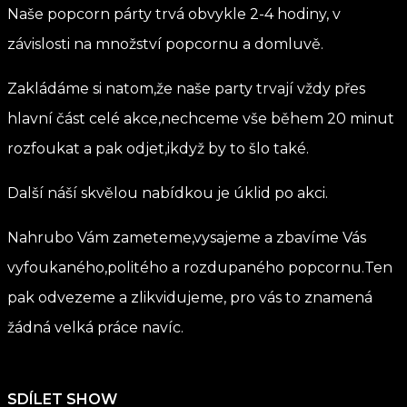
Naše popcorn párty trvá obvykle 2-4 hodiny, v
závislosti na množství popcornu a domluvě.
Zakládáme si natom,že naše party trvají vždy přes
hlavní část celé akce,nechceme vše během 20 minut
rozfoukat a pak odjet,ikdyž by to šlo také.
Další náší skvělou nabídkou je úklid po akci.
Nahrubo Vám zameteme,vysajeme a zbavíme Vás
vyfoukaného,politého a rozdupaného popcornu.Ten
pak odvezeme a zlikvidujeme, pro vás to znamená
žádná velká práce navíc.
SDÍLET SHOW