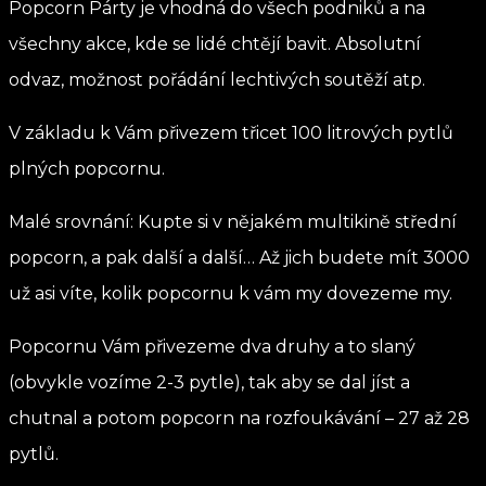
Popcorn Párty je vhodná do všech podniků a na
všechny akce, kde se lidé chtějí bavit. Absolutní
odvaz, možnost pořádání lechtivých soutěží atp.
V základu k Vám přivezem třicet 100 litrových pytlů
plných popcornu.
Malé srovnání: Kupte si v nějakém multikině střední
popcorn, a pak další a další… Až jich budete mít 3000
už asi víte, kolik popcornu k vám my dovezeme my.
Popcornu Vám přivezeme dva druhy a to slaný
(obvykle vozíme 2-3 pytle), tak aby se dal jíst a
chutnal a potom popcorn na rozfoukávání – 27 až 28
pytlů.