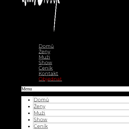
Domů
Ženy
Muži
Show
Ceník
Kontakt
Objednat
Menu
Domů
Ženy
Muži
Show
Ceník