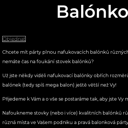
Balónko
Objednat
Chcete mít párty plnou nafukovacích balónků různých ba
nemáte čas na foukání stovek balónků?
Už jste někdy viděli nafukovací balónky obřích rozm
balónek (tedy spíš mega balon) ještě větší než Vy!
Přijedeme k Vám a o vše se postaráme tak, aby jste Vy mě
Nafoukneme stovky (nebo i více) kvalitních balónků různ
různá místa ve Vašem podniku a pravá balonková párty