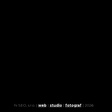
hi SEO, s.r.o. |
web
|
studio
|
fotograf
| 2026